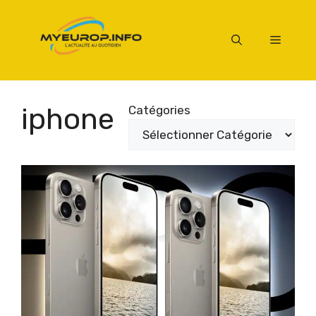
Aller
au
Menu
contenu
iphone
Catégories