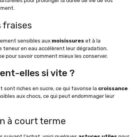
aturelles pour prolonger la durée de vie de vos
nement.
 fraises
èrement sensibles aux
moisissures
et à la
te teneur en eau accélèrent leur dégradation.
ape pour savoir comment mieux les conserver.
ent-elles si vite ?
 sont riches en sucre, ce qui favorise la
croissance
nsibles aux chocs, ce qui peut endommager leur
n à court terme
 suivant l’achat, voici quelques
astuces utiles
pour