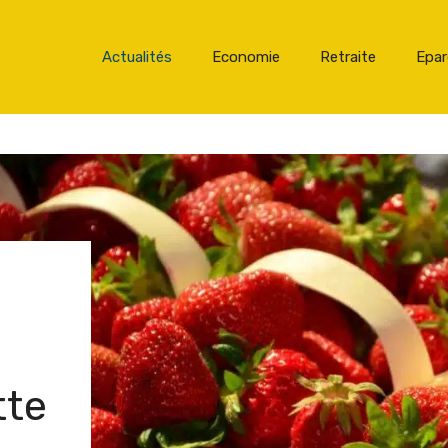
Actualités
Economie
Retraite
Epa
tte