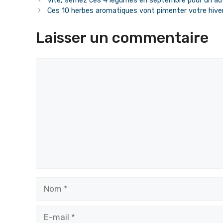
Vite, semez ces 4 légumes en septembre pour un 
Ces 10 herbes aromatiques vont pimenter votre hive
Laisser un commentaire
Commentaire
Nom
E-