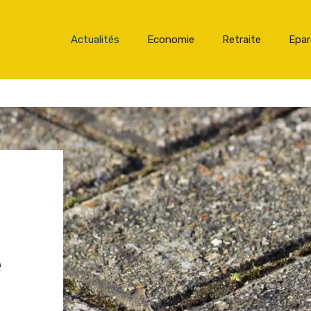
Actualités
Economie
Retraite
Epa
e