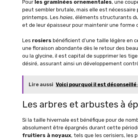
Pour
les graminées ornementales
, une coup
peut sembler brutale, mais elle est nécessaire
printemps. Les
haies
, éléments structurants du
et de leur épaisseur pour maintenir une form
Les
rosiers
bénéficient d’une taille légère en 
une floraison abondante dès le retour des beau
ou la glycine, il est capital de supprimer les tig
désiré, assurant ainsi un développement contrô
Lire aussi
Voici pourquoi il est déconseill
Les arbres et arbustes à é
Si la taille hivernale est bénéfique pour de no
absolument être épargnés durant cette période
fruitiers à noyaux
, tels que les cerisiers, le