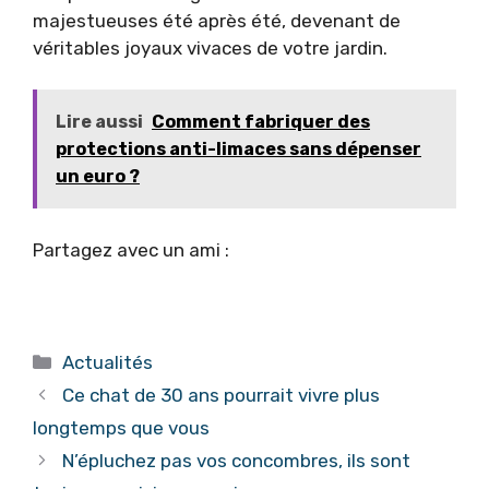
majestueuses été après été, devenant de
véritables joyaux vivaces de votre jardin.
Lire aussi
Comment fabriquer des
protections anti-limaces sans dépenser
un euro ?
Partagez avec un ami :
Catégories
Actualités
Ce chat de 30 ans pourrait vivre plus
longtemps que vous
N’épluchez pas vos concombres, ils sont