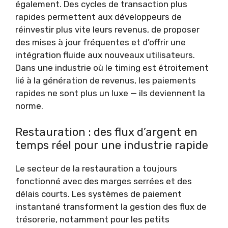
également. Des cycles de transaction plus
rapides permettent aux développeurs de
réinvestir plus vite leurs revenus, de proposer
des mises à jour fréquentes et d’offrir une
intégration fluide aux nouveaux utilisateurs.
Dans une industrie où le timing est étroitement
lié à la génération de revenus, les paiements
rapides ne sont plus un luxe — ils deviennent la
norme.
Restauration : des flux d’argent en
temps réel pour une industrie rapide
Le secteur de la restauration a toujours
fonctionné avec des marges serrées et des
délais courts. Les systèmes de paiement
instantané transforment la gestion des flux de
trésorerie, notamment pour les petits