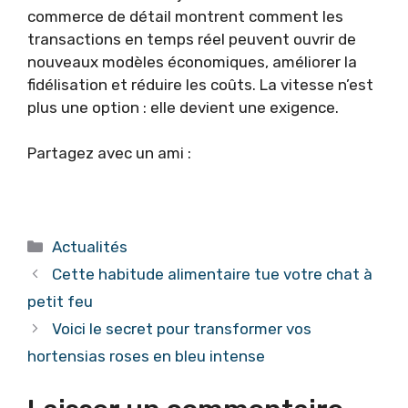
commerce de détail montrent comment les
transactions en temps réel peuvent ouvrir de
nouveaux modèles économiques, améliorer la
fidélisation et réduire les coûts. La vitesse n’est
plus une option : elle devient une exigence.
Partagez avec un ami :
Catégories
Actualités
Cette habitude alimentaire tue votre chat à
petit feu
Voici le secret pour transformer vos
hortensias roses en bleu intense