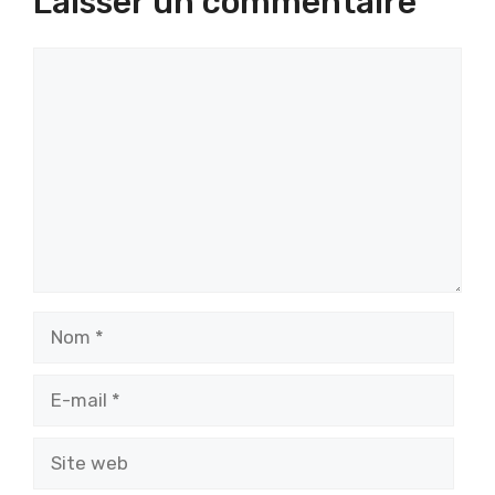
Laisser un commentaire
Commentaire
Nom
E-
mail
Site
web