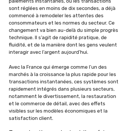
paiements instantanés, où les transactions
sont réglées en moins de dix secondes, a déjà
commencé à remodeler les attentes des
consommateurs et les normes du secteur. Ce
changement va bien au-delà du simple progrès
technique. Il s’agit de rapidité pratique, de
fluidité, et de la manière dont les gens veulent
interagir avec l’argent aujourd’hui.
Avec la France qui émerge comme l’un des
marchés à la croissance la plus rapide pour les
transactions instantanées, ces systèmes sont
rapidement intégrés dans plusieurs secteurs,
notamment le divertissement, la restauration
et le commerce de détail, avec des effets
visibles sur les modèles économiques et la
satisfaction client.