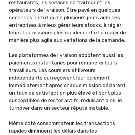
restaurants, les services de traiteur et les
opérateurs de livraison. Être payé en quelques
secondes plutôt qu’en plusieurs jours aide ces
entreprises à mieux gérer leurs stocks, à régler
leurs fournisseurs plus rapidement et à réagir de
manière plus agile aux variations de la demande.
Les plateformes de livraison adoptent aussi les
paiements instantanés pour rémunérer leurs
travailleurs. Les coursiers et livreurs
indépendants qui reçoivent leur paiement
immédiatement après chaque mission déclarent
un taux de satisfaction plus élevé et sont plus
susceptibles de rester actifs, réduisant ainsi le
turnover dans un secteur réputé instable.
Même côté consommateur, les transactions
rapides diminuent les délais dans les