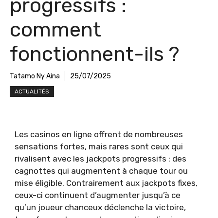
progressifs :
comment
fonctionnent-ils ?
Tatamo Ny Aina
25/07/2025
ACTUALITÉS
Les casinos en ligne offrent de nombreuses
sensations fortes, mais rares sont ceux qui
rivalisent avec les jackpots progressifs : des
cagnottes qui augmentent à chaque tour ou
mise éligible. Contrairement aux jackpots fixes,
ceux-ci continuent d’augmenter jusqu’à ce
qu’un joueur chanceux déclenche la victoire,