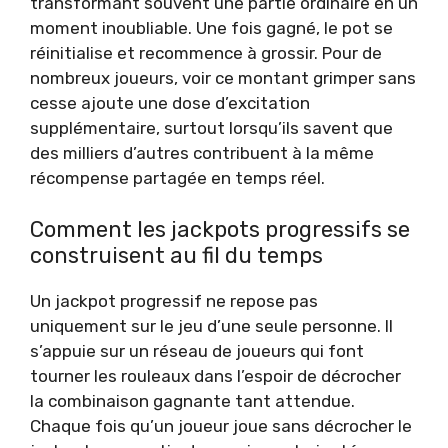
transformant souvent une partie ordinaire en un
moment inoubliable. Une fois gagné, le pot se
réinitialise et recommence à grossir. Pour de
nombreux joueurs, voir ce montant grimper sans
cesse ajoute une dose d’excitation
supplémentaire, surtout lorsqu’ils savent que
des milliers d’autres contribuent à la même
récompense partagée en temps réel.
Comment les jackpots progressifs se
construisent au fil du temps
Un jackpot progressif ne repose pas
uniquement sur le jeu d’une seule personne. Il
s’appuie sur un réseau de joueurs qui font
tourner les rouleaux dans l’espoir de décrocher
la combinaison gagnante tant attendue.
Chaque fois qu’un joueur joue sans décrocher le