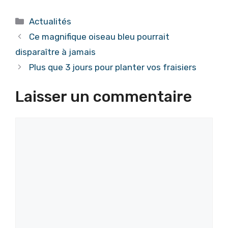
Catégories
Actualités
Ce magnifique oiseau bleu pourrait
disparaître à jamais
Plus que 3 jours pour planter vos fraisiers
Laisser un commentaire
Commentaire