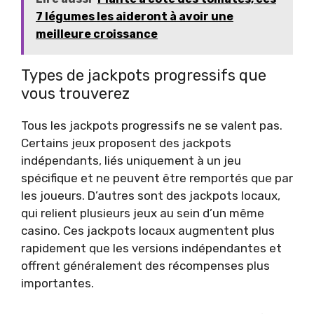
7 légumes les aideront à avoir une
meilleure croissance
Types de jackpots progressifs que
vous trouverez
Tous les jackpots progressifs ne se valent pas.
Certains jeux proposent des jackpots
indépendants, liés uniquement à un jeu
spécifique et ne peuvent être remportés que par
les joueurs. D’autres sont des jackpots locaux,
qui relient plusieurs jeux au sein d’un même
casino. Ces jackpots locaux augmentent plus
rapidement que les versions indépendantes et
offrent généralement des récompenses plus
importantes.