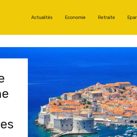
Actualités
Economie
Retraite
Epa
e
he
des