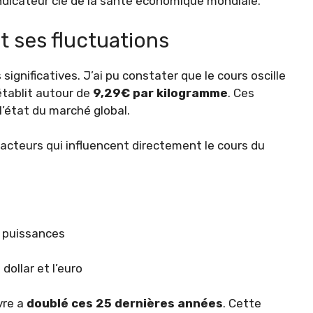
 indicateur clé de la santé économique mondiale.
t ses fluctuations
 significatives. J’ai pu constater que le cours oscille
établit autour de
9,29€ par kilogramme
. Ces
l’état du marché global.
 facteurs qui influencent directement le cours du
 puissances
ollar et l’euro
vre a
doublé ces 25 dernières années
. Cette