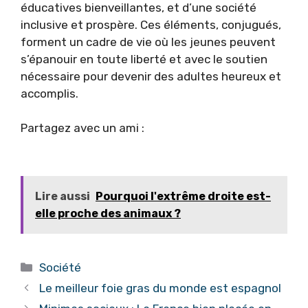
éducatives bienveillantes, et d’une société
inclusive et prospère. Ces éléments, conjugués,
forment un cadre de vie où les jeunes peuvent
s’épanouir en toute liberté et avec le soutien
nécessaire pour devenir des adultes heureux et
accomplis.
Partagez avec un ami :
Lire aussi
Pourquoi l'extrême droite est-
elle proche des animaux ?
Catégories
Société
Le meilleur foie gras du monde est espagnol