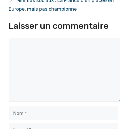
Minimas sociaux : La France bien placée en
Europe, mais pas championne
Laisser un commentaire
Commentaire
Nom
E-